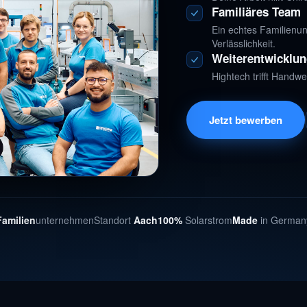
Familiäres Team
Ein echtes Familien
Verlässlichkeit.
Weiterentwicklu
Hightech trifft Handwe
Jetzt bewerben
Familien
unternehmen
Standort
Aach
100%
Solarstrom
Made
in German