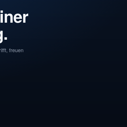
iner
g.
fft, freuen