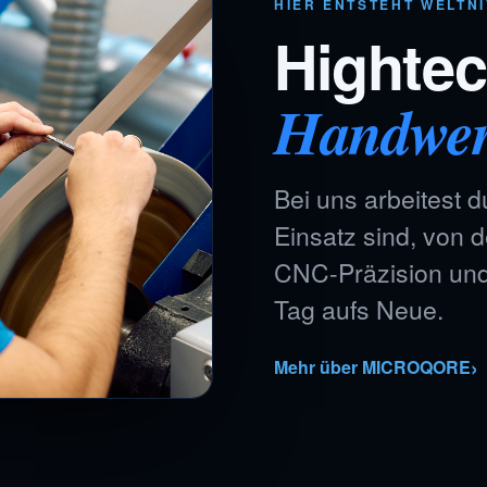
HIER ENTSTEHT WELTN
Hightech
Handwe
Bei uns arbeitest d
Einsatz sind, von d
CNC-Präzision und 
Tag aufs Neue.
Mehr über MICROQORE