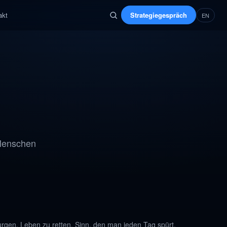
akt
Strategiegespräch
EN
 Menschen
irurgen, Leben zu retten. Sinn, den man jeden Tag spürt.