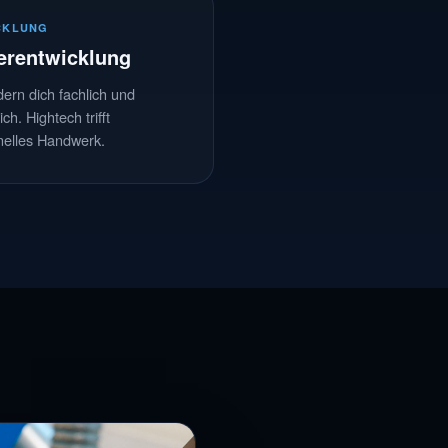
CKLUNG
erentwicklung
dern dich fachlich und
ch. Hightech trifft
onelles Handwerk.