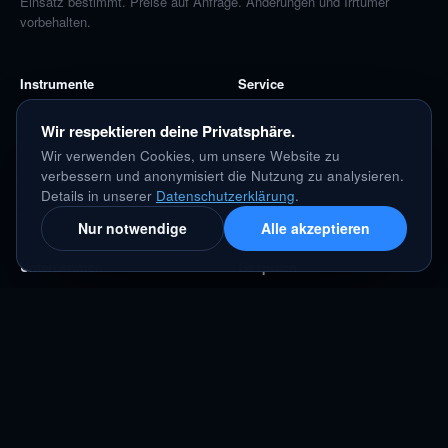
Einsatz bestimmt. Preise auf Anfrage. Änderungen und Irrtümer
vorbehalten.
Instrumente
Service
Nadelhalter
Lösungen
Wir respektieren deine Privatsphäre.
Pinzetten
Konfigurator
Wir verwenden Cookies, um unsere Website zu
Scheren
Produktvergleich
verbessern und anonymisiert die Nutzung zu analysieren.
Schiebeschaft
Details in unserer
Datenschutzerklärung
.
Messinstrumente
Nur notwendige
Alle akzeptieren
Unternehmen
Gespräch
Über uns
Strategiegespräch
Karriere
Händler werden
Aktuelles
Kontakt