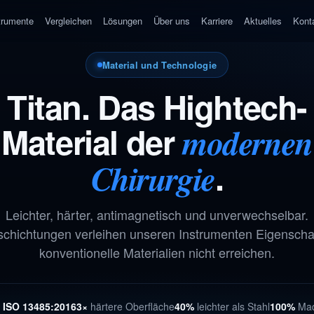
trumente
Vergleichen
Lösungen
Über uns
Karriere
Aktuelles
Kont
Material und Technologie
Titan. Das Hightech-
Material der
modernen
.
Chirurgie
Leichter, härter, antimagnetisch und unverwechselbar.
schichtungen verleihen unseren Instrumenten Eigenschaf
konventionelle Materialien nicht erreichen.
h
ISO 13485:2016
3×
härtere Oberfläche
40%
leichter als Stahl
100%
Mad